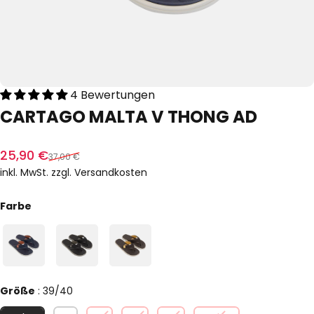
4 Bewertungen
CARTAGO
MALTA
V
THONG
AD
Verkaufspreis
Normaler Preis
25,90 €
37,00 €
inkl. MwSt. zzgl.
Versandkosten
Farbe
Farbe
Größe
Größe
:
39/40