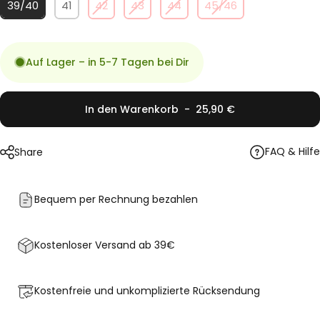
39/40
41
42
43
44
45/46
Auf Lager – in 5-7 Tagen bei Dir
Anzahl
In den Warenkorb
-
25,90 €
FAQ & Hilfe
Share
Bequem per Rechnung bezahlen
Kostenloser Versand ab 39€
Kostenfreie und unkomplizierte
Rücksendung