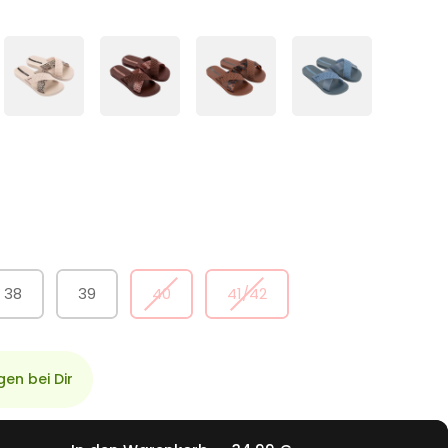
38
39
40
41/42
gen bei Dir