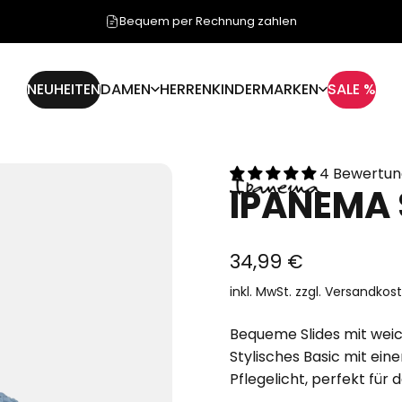
Bequem per Rechnung zahlen
NEUHEITEN
DAMEN
HERREN
KINDER
MARKEN
SALE %
NEUHEITEN
DAMEN
HERREN
KINDER
MARKEN
SALE %
4 Bewertu
IPANEMA
34,99 €
inkl. MwSt. zzgl.
Versandkos
Bequeme Slides mit wei
Stylisches Basic mit ein
Pflegelicht, perfekt für