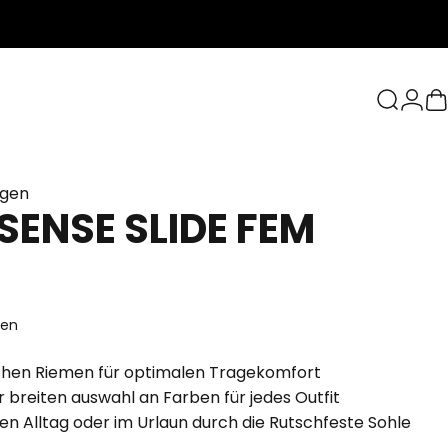
Suche
Logi
W
ngen
SENSE
SLIDE
FEM
ten
chen Riemen für optimalen Tragekomfort
er breiten auswahl an Farben für jedes Outfit
 den Alltag oder im Urlaun durch die Rutschfeste Sohle