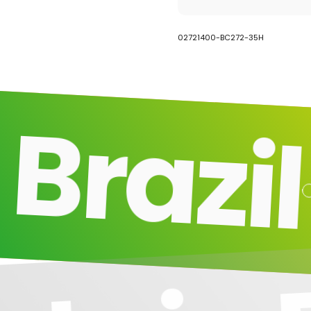
02721400-BC272-35H
razil
M