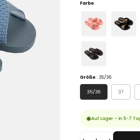
Farbe
Farbe
Größe
Größe
:
35/36
35/36
37
Auf Lager – in 5-7 Ta
Anzahl