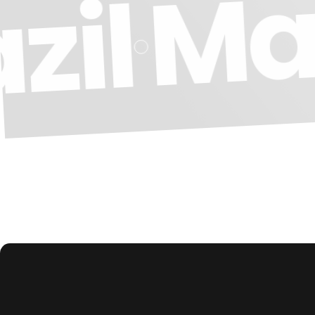
Ma
azil