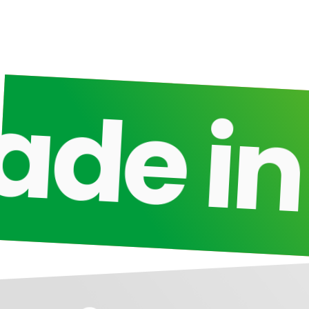
e in B