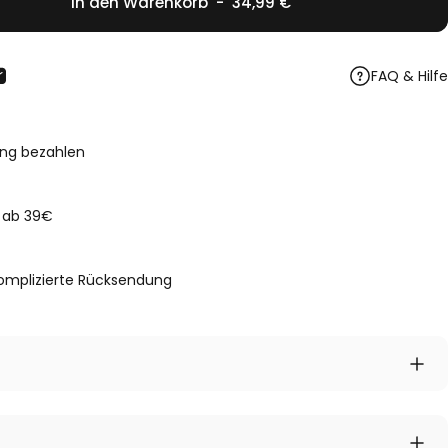
In den Warenkorb
-
34,99 €
FAQ & Hilfe
ilen
est pinnen
hatsApp teilen
Per E-Mail teilen
ng bezahlen
 ab 39€
omplizierte
Rücksendung