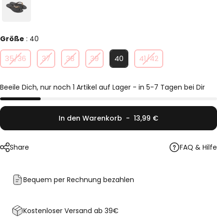
Größe
Größe
:
40
35/36
37
38
39
40
41/42
Beeile Dich, nur noch 1 Artikel auf Lager - in 5-7 Tagen bei Dir
Anzahl
In den Warenkorb
-
13,99 €
FAQ & Hilfe
Share
Bequem per Rechnung bezahlen
Kostenloser Versand ab 39€