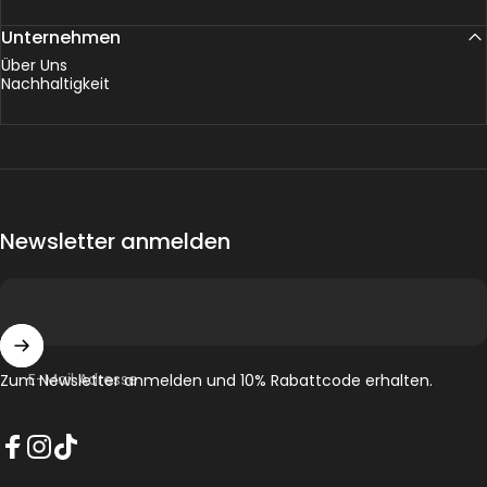
Unternehmen
Über Uns
Nachhaltigkeit
Newsletter anmelden
E-Mail Adresse
Zum Newsletter anmelden und 10% Rabattcode erhalten.
Facebook
Instagram
TikTok