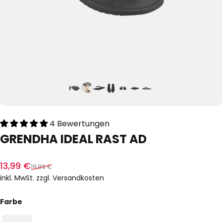
4 Bewertungen
GRENDHA
IDEAL
RAST
AD
Verkaufspreis
Normaler Preis
13,99 €
19,99 €
inkl. MwSt. zzgl.
Versandkosten
Farbe
Farbe