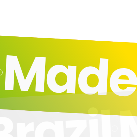
ade i
Brazi