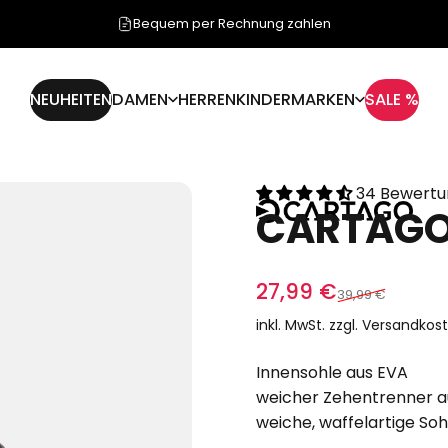
Bequem per Rechnung zahlen
NEUHEITEN
DAMEN
HERREN
KINDER
MARKEN
SALE %
NEUHEITEN
DAMEN
HERREN
KINDER
MARKEN
SALE %
34 Bewert
CARTAG
Verkaufspreis
Normaler Preis
27,99 €
39,99 €
inkl. MwSt. zzgl.
Versandkos
Innensohle aus EVA
weicher Zehentrenner au
weiche, waffelartige So