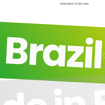
08261400-21729-39H
razil
M
de in 