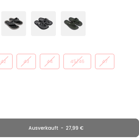
42
43
44
45/46
47
Ausverkauft
-
27,99 €