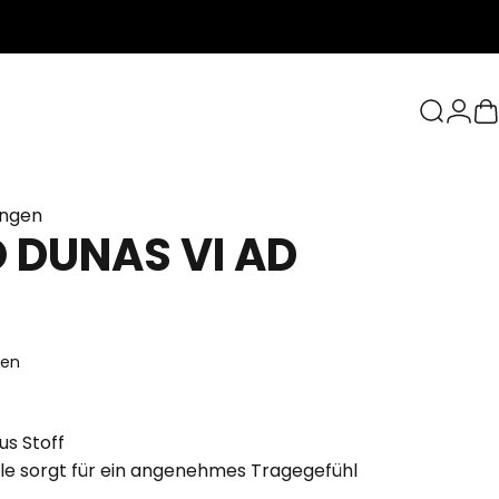
Suche
Logi
W
ungen
O
DUNAS
VI
AD
ten
s Stoff
hle sorgt für ein angenehmes Tragegefühl