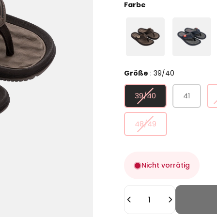
Farbe
Farbe
Größe
Größe
:
39/40
39/40
41
48/49
Nicht vorrätig
Anzahl