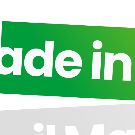
e in B
Ma