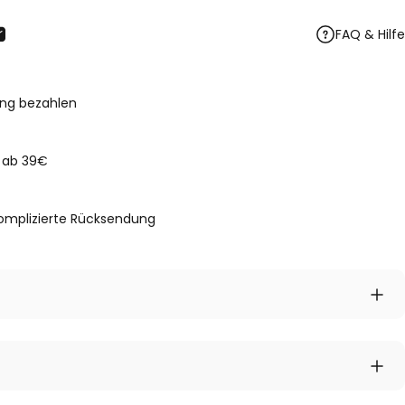
FAQ & Hilfe
ilen
est pinnen
hatsApp teilen
Per E-Mail teilen
ng bezahlen
 ab 39€
omplizierte
Rücksendung