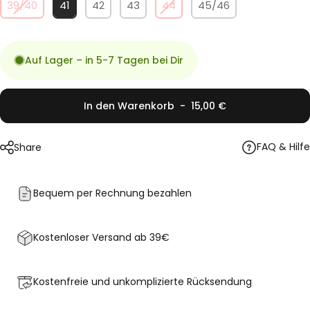
39/40
41
42
43
44
45/46
Auf Lager – in 5-7 Tagen bei Dir
Anzahl
In den Warenkorb
-
15,00 €
FAQ & Hilfe
Share
Bequem per Rechnung bezahlen
Kostenloser Versand ab 39€
Kostenfreie und unkomplizierte
Rücksendung