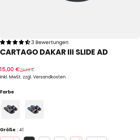
3 Bewertungen
CARTAGO
DAKAR
III
SLIDE
AD
Verkaufspreis
Normaler Preis
15,00 €
29,99 €
inkl. MwSt. zzgl.
Versandkosten
Farbe
Farbe
Größe
Größe
:
41